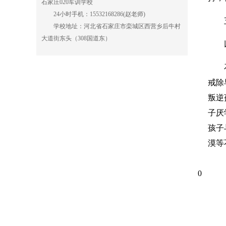
石家庄020军训学校
24小时手机：15532168286(赵老师)
五、
学校地址：河北省石家庄市栾城区西营乡后牛村
大道街东头（308国道东）
以上
石家
戒除
叛逆
子厌
孩子
漠等
0