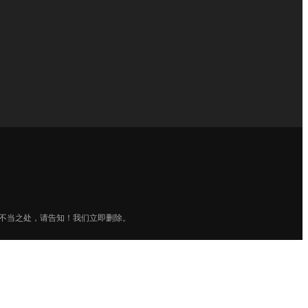
孙** 138****5423
1天前
楚** 176****5876
1天前
邓** 199****6787
2天前
李** 183****4257
2天2小时前
王** 135****3569
2天5小时前
赵** 156****7582
4天前
李** 177****7356
4天8小时前
王** 187****5782
5天前
边** 183****4477
5天2小时前
不当之处，请告知！我们立即删除。
胡** 135****8586
5天8小时前
骆** 156****3658
5天10小时前
邸** 177****5784
6天前