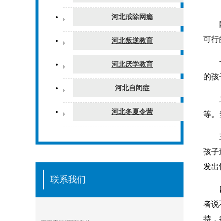
河北戒除网瘾
网瘾
可行
河北叛逆教育
一、
河北厌学教育
的孩
河北自闭症
二、
河北冬夏令营
等。
三、
孩子
发出
联系我们
四、
者说
持，