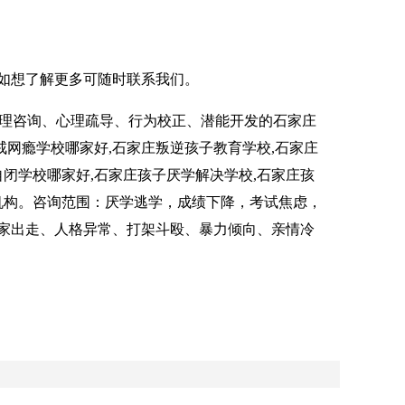
如想了解更多可随时联系我们。
心理咨询、心理疏导、行为校正、潜能开发的石家庄
戒网瘾学校哪家好,石家庄叛逆孩子教育学校,石家庄
自闭学校哪家好,石家庄孩子厌学解决学校,石家庄孩
机构。咨询范围：厌学逃学，成绩下降，考试焦虑，
家出走、人格异常、打架斗殴、暴力倾向、亲情冷
王** 133****1123
2小时前
李** 155****4456
8小时前
孙** 138****5423
1天前