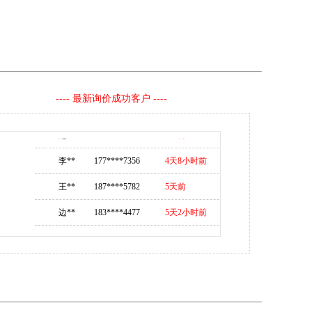
楚** 176****5876
1天前
邓** 199****6787
2天前
李** 183****4257
2天2小时前
---- 最新询价成功客户 ----
王** 135****3569
2天5小时前
赵** 156****7582
4天前
李** 177****7356
4天8小时前
王** 187****5782
5天前
边** 183****4477
5天2小时前
胡** 135****8586
5天8小时前
骆** 156****3658
5天10小时前
邸** 177****5784
6天前
钱** 183****4477
6天4小时前