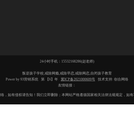
24小时手机：15532168286(赵老师)
叛逆孩子学校,戒除网瘾,戒除早恋,戒除网恋,自闭孩子教育
Power by 93营销系统 第
【6】
年
冀ICP备2021000609号
技术支持: 创合网络
友情链接：
络，如有侵权请告知！我们立即删除；本网站严格遵循国家相关法律法规规定，如有