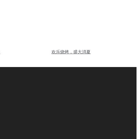
读
欢乐烧烤，盛大消夏
5
6
下一页