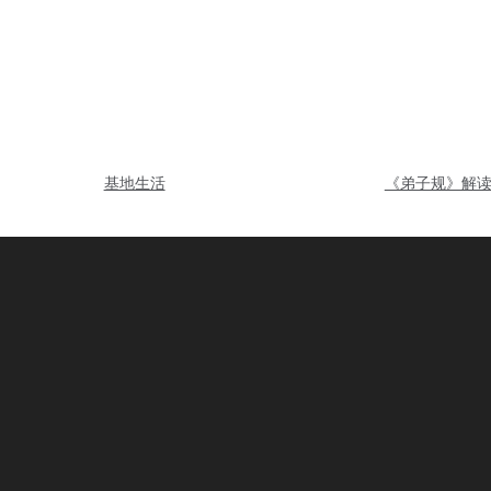
基地生活
《弟子规》解
1
48条
上一页
2
3
4