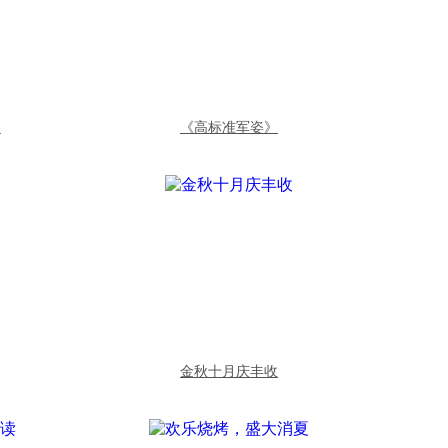
》
《高标准军姿》
金秋十月庆丰收