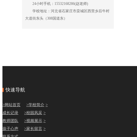
24小时手机：15532168286(赵老师)
学校地址：河北省石家庄市栾城区西营乡后牛村
大道街东头（308国道东）
快速导航
>网站首页
>学校简介
>
成长记录
>校园风采
>
教师团队
>视频展示
>
孩子心声
>家长留言
>
联系方式